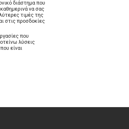
ονικό διάστημα που
 καθημερινά να σας
λύτερες τιμές της
αι στις προσδοκίες
εργασίες που
ροτείνω λύσεις
 που είναι
ροσφέρω
 όλη την Εύβοια
ιν συνεννόησης ),
τερο δυνατό από
βοια,
ρια, χαλκιδα,
γελματικων
αδικα,
εργολαβικες
ευβοια,
μαρου,