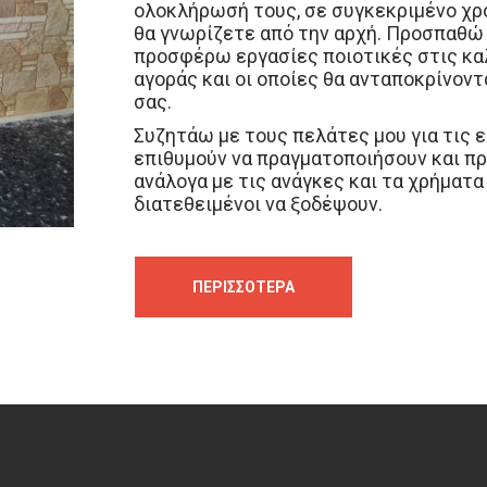
ολοκλήρωσή τους, σε συγκεκριμένο χρ
θα γνωρίζετε από την αρχή. Προσπαθώ
προσφέρω εργασίες ποιοτικές στις κα
αγοράς και οι οποίες θα ανταποκρίνοντ
σας.
Συζητάω με τους πελάτες μου για τις 
επιθυμούν να πραγματοποιήσουν και π
ανάλογα με τις ανάγκες και τα χρήματα
διατεθειμένοι να ξοδέψουν.
Επικοινωνήστε μαζί μου για να σας π
ολοκληρωμένες υπηρεσίες.
Εξυπηρετώ
καθώς και την υπόλοιπη Ελλάδα ( κατόπ
ΠΕΡΙΣΣΌΤΕΡΑ
προσπαθώντας να σας παρέχω το καλύ
την πολύχρονη εμπειρία μου.
ανακαινισεις οικιων
ερετρια, χαλκιδα, ευ
πανελλαδικα,
αναπαλαιωση κτιριων
ερετ
ευβοια, πανελλαδικα,
ανακαινισεις επαγ
χωρων
ερετρια, χαλκιδα, ευβοια, πανελλ
οικοδομικες εργασιες
ερετρια, χαλκιδα, 
πανελλαδικα,
τοποθετησεις πετρας, μαρ