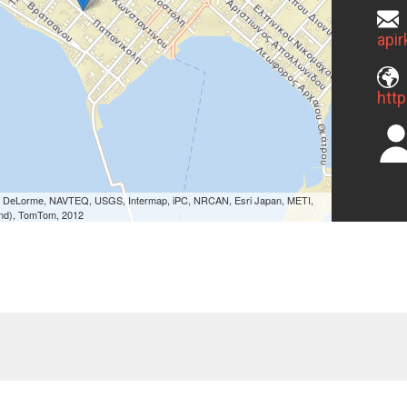
api
ri, DeLorme, NAVTEQ, USGS, Intermap, iPC, NRCAN, Esri Japan, METI,
land), TomTom, 2012