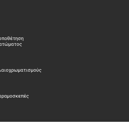
λκιδα, ευβοια,
, ευβοια,
οποθέτηση
ατώματος
λαιοχρωματισμούς
εραμοσκεπές