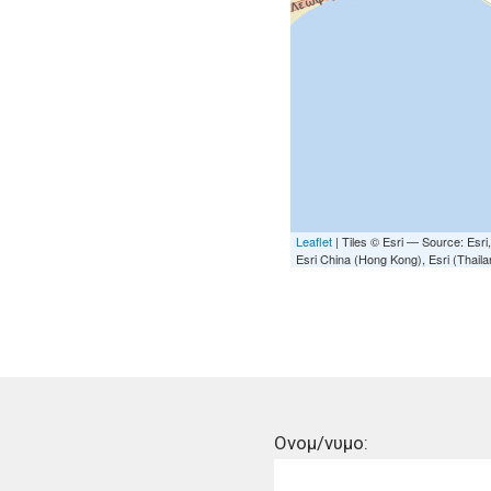
Leaflet
| Tiles © Esri — Source: Es
Esri China (Hong Kong), Esri (Thai
Ονομ/νυμο: