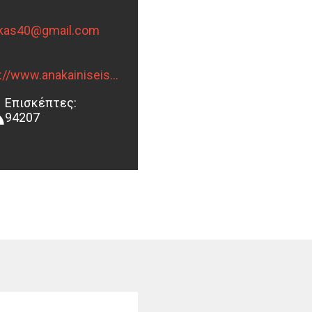
rkas40@gmail.com
http://www.anakainiseispirkas.gr
Επισκέπτες:
94207